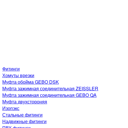
Фитинги
Хомуты врезки
Муфта обойма GEBO DSK
Муфта зажимная соединительная ZEISSLER
Муфта зажимная соединительная GEBO QA
Муфта двухстороняя
Изопэкс
Стальные фитинги
Надвижные фитинги
ПВХ фитинги