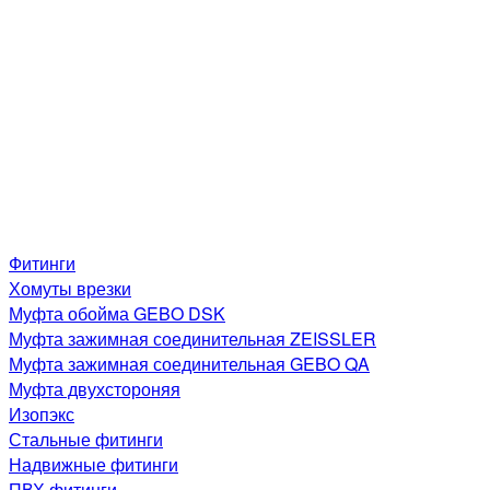
Фитинги
Хомуты врезки
Муфта обойма GEBO DSK
Муфта зажимная соединительная ZEISSLER
Муфта зажимная соединительная GEBO QA
Муфта двухстороняя
Изопэкс
Стальные фитинги
Надвижные фитинги
ПВХ фитинги