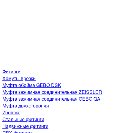
Фитинги
Хомуты врезки
Муфта обойма GEBO DSK
Муфта зажимная соединительная ZEISSLER
Муфта зажимная соединительная GEBO QA
Муфта двухстороняя
Изопэкс
Стальные фитинги
Надвижные фитинги
ПВХ фитинги