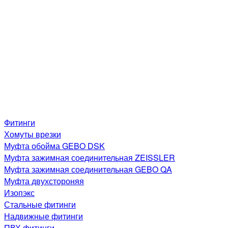
Фитинги
Хомуты врезки
Муфта обойма GEBO DSK
Муфта зажимная соединительная ZEISSLER
Муфта зажимная соединительная GEBO QA
Муфта двухстороняя
Изопэкс
Стальные фитинги
Надвижные фитинги
ПВХ фитинги