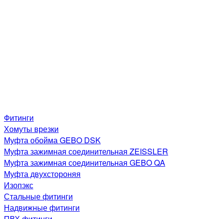
Фитинги
Хомуты врезки
Муфта обойма GEBO DSK
Муфта зажимная соединительная ZEISSLER
Муфта зажимная соединительная GEBO QA
Муфта двухстороняя
Изопэкс
Стальные фитинги
Надвижные фитинги
ПВХ фитинги