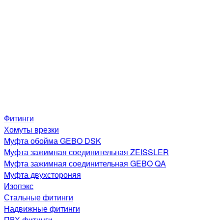
Фитинги
Хомуты врезки
Муфта обойма GEBO DSK
Муфта зажимная соединительная ZEISSLER
Муфта зажимная соединительная GEBO QA
Муфта двухстороняя
Изопэкс
Стальные фитинги
Надвижные фитинги
ПВХ фитинги