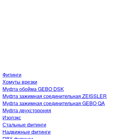
Фитинги
Хомуты врезки
Муфта обойма GEBO DSK
Муфта зажимная соединительная ZEISSLER
Муфта зажимная соединительная GEBO QA
Муфта двухстороняя
Изопэкс
Стальные фитинги
Надвижные фитинги
ПВХ фитинги