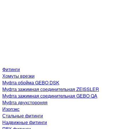
Фитинги
Хомуты врезки
Муфта обойма GEBO DSK
Муфта зажимная соединительная ZEISSLER
Муфта зажимная соединительная GEBO QA
Муфта двухстороняя
Изопэкс
Стальные фитинги
Надвижные фитинги
ПВХ фитинги