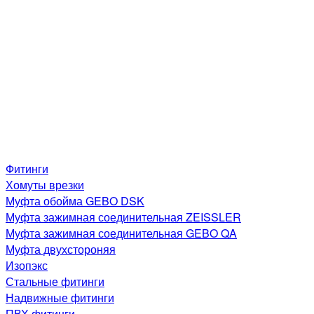
Фитинги
Хомуты врезки
Муфта обойма GEBO DSK
Муфта зажимная соединительная ZEISSLER
Муфта зажимная соединительная GEBO QA
Муфта двухстороняя
Изопэкс
Стальные фитинги
Надвижные фитинги
ПВХ фитинги