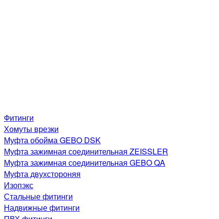
Фитинги
Хомуты врезки
Муфта обойма GEBO DSK
Муфта зажимная соединительная ZEISSLER
Муфта зажимная соединительная GEBO QA
Муфта двухстороняя
Изопэкс
Стальные фитинги
Надвижные фитинги
ПВХ фитинги