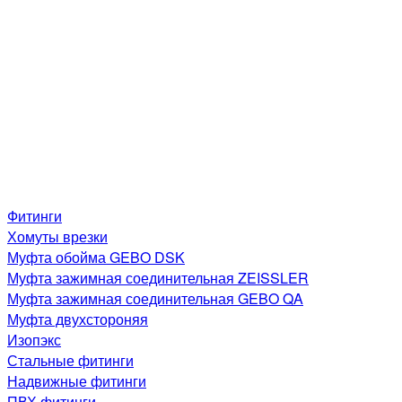
Фитинги
Хомуты врезки
Муфта обойма GEBO DSK
Муфта зажимная соединительная ZEISSLER
Муфта зажимная соединительная GEBO QA
Муфта двухстороняя
Изопэкс
Стальные фитинги
Надвижные фитинги
ПВХ фитинги