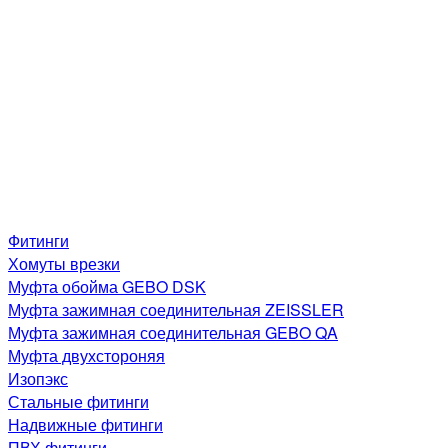
Фитинги
Хомуты врезки
Муфта обойма GEBO DSK
Муфта зажимная соединительная ZEISSLER
Муфта зажимная соединительная GEBO QA
Муфта двухстороняя
Изопэкс
Стальные фитинги
Надвижные фитинги
ПВХ фитинги