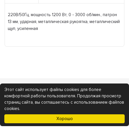
220В/50Гц, мощность 1200 Вт, 0 - 3000 об/мин., патрон
13 мм, ударная, металлическая рукоятка, металлический
щуп, усиленная
Каталог
Покупателям
Этот сайт использует файлы cookies для более
комфортной работы пользователя. Продолжая просмотр
8 (800) 350-31-30
страниц сайта, вы соглашаетесь с использованием файлов
mps.nsb@gmail.com
cookies.
г. Новосибирск, ул. 3 Интернационала, 175
Хорошо
Наш канал в Telegram:
Наш канал в MAX: