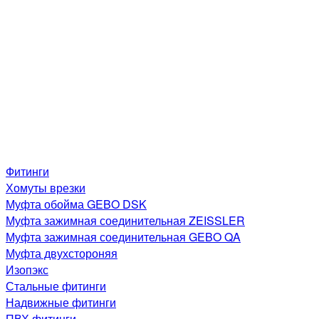
Фитинги
Хомуты врезки
Муфта обойма GEBO DSK
Муфта зажимная соединительная ZEISSLER
Муфта зажимная соединительная GEBO QA
Муфта двухстороняя
Изопэкс
Стальные фитинги
Надвижные фитинги
ПВХ фитинги