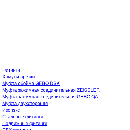
Фитинги
Хомуты врезки
Муфта обойма GEBO DSK
Муфта зажимная соединительная ZEISSLER
Муфта зажимная соединительная GEBO QA
Муфта двухстороняя
Изопэкс
Стальные фитинги
Надвижные фитинги
ПВХ фитинги