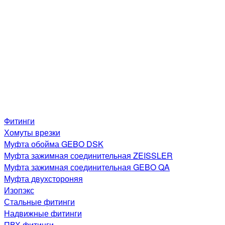
Фитинги
Хомуты врезки
Муфта обойма GEBO DSK
Муфта зажимная соединительная ZEISSLER
Муфта зажимная соединительная GEBO QA
Муфта двухстороняя
Изопэкс
Стальные фитинги
Надвижные фитинги
ПВХ фитинги