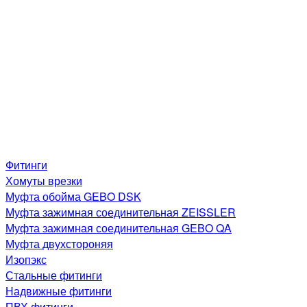
Фитинги
Хомуты врезки
Муфта обойма GEBO DSK
Муфта зажимная соединительная ZEISSLER
Муфта зажимная соединительная GEBO QA
Муфта двухстороняя
Изопэкс
Стальные фитинги
Надвижные фитинги
ПВХ фитинги