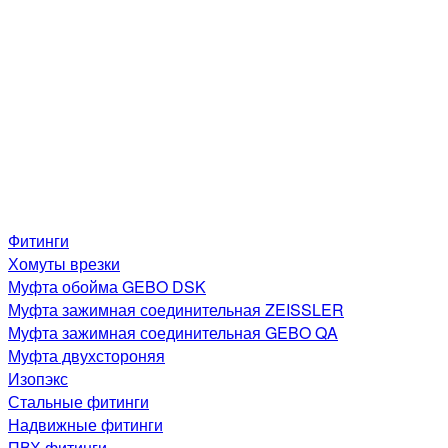
Фитинги
Хомуты врезки
Муфта обойма GEBO DSK
Муфта зажимная соединительная ZEISSLER
Муфта зажимная соединительная GEBO QA
Муфта двухстороняя
Изопэкс
Стальные фитинги
Надвижные фитинги
ПВХ фитинги