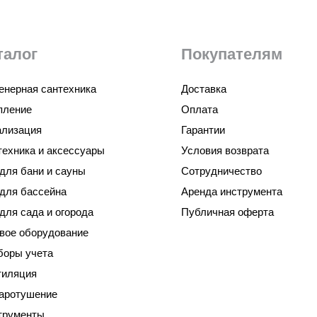
талог
Покупателям
енерная сантехника
Доставка
пление
Оплата
ализация
Гарантии
техника и аксессуары
Условия возврата
для бани и сауны
Сотрудничество
 для бассейна
Аренда инструмента
для сада и огорода
Публичная оферта
овое оборудование
боры учета
тиляция
аротушение
трументы