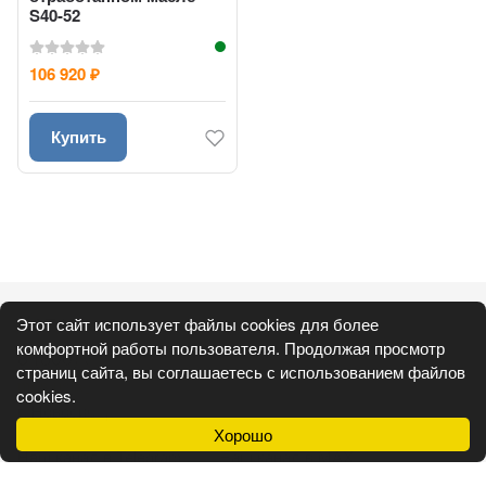
S40-52
106 920
₽
Купить
Каталог
Покупателям
Этот сайт использует файлы cookies для более
комфортной работы пользователя. Продолжая просмотр
8 (800) 350-31-30
страниц сайта, вы соглашаетесь с использованием файлов
mps.nsb@gmail.com
cookies.
г. Новосибирск, ул. 3 Интернационала, 175
Хорошо
Наш канал в Telegram:
Наш канал в MAX: