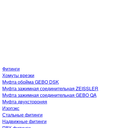
Фитинги
Хомуты врезки
Муфта обойма GEBO DSK
Муфта зажимная соединительная ZEISSLER
Муфта зажимная соединительная GEBO QA
Муфта двухстороняя
Изопэкс
Стальные фитинги
Надвижные фитинги
ПВХ фитинги