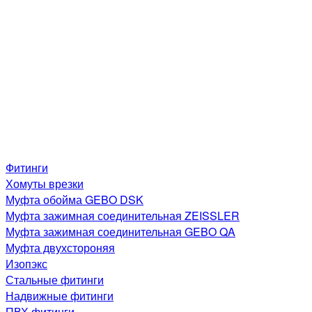
Фитинги
Хомуты врезки
Муфта обойма GEBO DSK
Муфта зажимная соединительная ZEISSLER
Муфта зажимная соединительная GEBO QA
Муфта двухстороняя
Изопэкс
Стальные фитинги
Надвижные фитинги
ПВХ фитинги