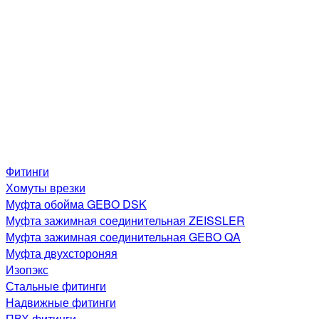
Фитинги
Хомуты врезки
Муфта обойма GEBO DSK
Муфта зажимная соединительная ZEISSLER
Муфта зажимная соединительная GEBO QA
Муфта двухстороняя
Изопэкс
Стальные фитинги
Надвижные фитинги
ПВХ фитинги