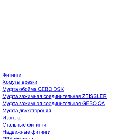
Фитинги
Хомуты врезки
Муфта обойма GEBO DSK
Муфта зажимная соединительная ZEISSLER
Муфта зажимная соединительная GEBO QA
Муфта двухстороняя
Изопэкс
Стальные фитинги
Надвижные фитинги
ПВХ фитинги